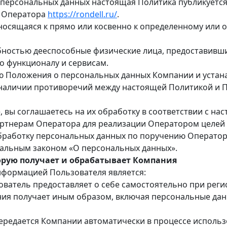
а о персональных данных настоящая Политика публикует
е Оператора
https://rondell.ru/
.
осящаяся к прямо или косвенно к определенному или о
бностью дееспособные физические лица, предоставивш
го функционалу и сервисам.
ью Положения о персональных данных Компании и устан
 наличии противоречий между настоящей Политикой и
вы соглашаетесь на их обработку в соответствии с наст
ртнерам Оператора для реализации Оператором целей 
бработку персональных данных по поручению Оператор
альным законом «О персональных данных».
орую получает и обрабатывает Компания
нформацией Пользователя является:
атель предоставляет о себе самостоятельно при регис
ния получает иным образом, включая персональные дан
редается Компании автоматически в процессе использо