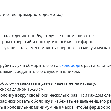
сти от её примерного диаметра)
ря охлаждению оно будет лучше перемешиваться.
ром отверстий и прокрутить всё мясо в фарш.
ухари, соль, смесь молотых перцев, гвоздику и мускат
рубить лук и обжарить его на
сковороде
с растительны
циями, соединить его с луком и шпиком.
оболочки завязать в узел и надеть ее на насадку.
иски длиной 15-20 см.
оболочку вокруг своей оси несколько раз. При каждом 
зафиксировать оболочку и избежать ее дальнейшего р
ть в холодильник минимум на 8 часов, чтобы фарш хор