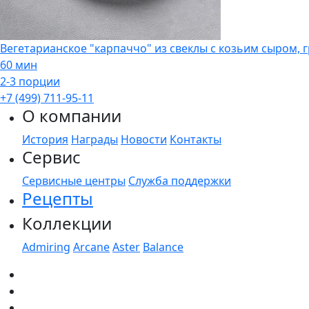
Вегетарианское "карпаччо" из свеклы с козьим сыром,
60 мин
2-3 порции
+7 (499) 711-95-11
О компании
История
Награды
Новости
Контакты
Сервис
Сервисные центры
Служба поддержки
Рецепты
Коллекции
Admiring
Arcane
Aster
Balance