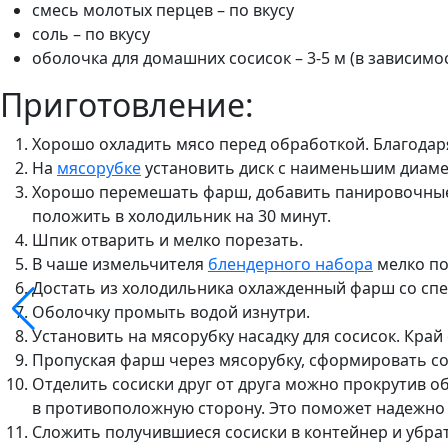
смесь молотых перцев – по вкусу
соль – по вкусу
оболочка для домашних сосисок – 3-5 м (в зависимо
Приготовление:
Хорошо охладить мясо перед обработкой. Благода
На
мясорубке
установить диск с наименьшим диамет
Хорошо перемешать фарш, добавить панировочные с
положить в холодильник на 30 минут.
Шпик отварить и мелко порезать.
В чаше измельчителя
блендерного набора
мелко по
Достать из холодильника охлажденный фарш со спе
Оболочку промыть водой изнутри.
Установить на мясорубку насадку для сосисок. Край 
Пропуская фарш через мясорубку, сформировать сос
Отделить сосиски друг от друга можно прокрутив 
в противоположную сторону. Это поможет надежно 
Сложить получившиеся сосиски в контейнер и убра