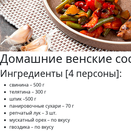
Домашние венские со
Ингредиенты [4 персоны]:
свинина – 500 г
телятина – 300 г
шпик –500 г
панировочные сухари – 70 г
репчатый лук – 3 шт.
мускатный орех – по вкусу
гвоздика – по вкусу