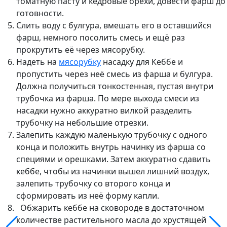
томатную пасту и кедровые орехи, довести фарш до
готовности.
Слить воду с булгура, вмешать его в оставшийся
фарш, немного посолить смесь и ещё раз
прокрутить её через мясорубку.
Надеть на
мясорубку
насадку для Кеббе и
пропустить через неё смесь из фарша и булгура.
Должна получиться тонкостенная, пустая внутри
трубочка из фарша. По мере выхода смеси из
насадки нужно аккуратно вилкой разделить
трубочку на небольшие отрезки.
Залепить каждую маленькую трубочку с одного
конца и положить внутрь начинку из фарша со
специями и орешками. Затем аккуратно сдавить
кеббе, чтобы из начинки вышел лишний воздух,
залепить трубочку со второго конца и
сформировать из неё форму капли.
Обжарить кеббе на сковороде в достаточном
количестве растительного масла до хрустящей