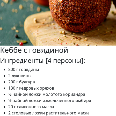
Кеббе с говядиной
Ингредиенты [4 персоны]:
800 г говядины
2 луковицы
200 г булгура
130 г кедровых орехов
½ чайной ложки молотого кориандра
½ чайной ложки измельченного имбиря
20 г сливочного масла
2 столовые ложки растительного масла