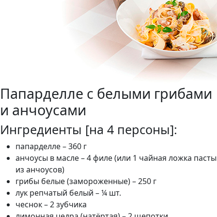
Папарделле с белыми грибами
и анчоусами
Ингредиенты [на 4 персоны]:
папарделле – 360 г
анчоусы в масле – 4 филе (или 1 чайная ложка пасты
из анчоусов)
грибы белые (замороженные) – 250 г
лук репчатый белый – ¼ шт.
чеснок – 2 зубчика
лимонная цедра (натёртая) – 2 щепотки