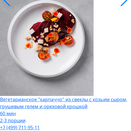
Вегетарианское "карпаччо" из свеклы с козьим сыром,
грушевым гелем и ореховой крошкой
60 мин
2-3 порции
+7 (499) 711-95-11