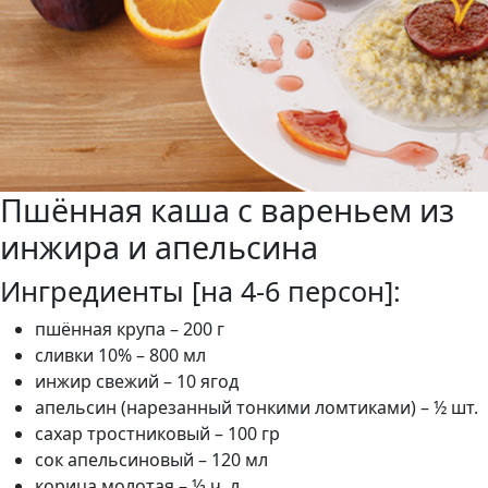
Пшённая каша с вареньем из
инжира и апельсина
Ингредиенты [на 4-6 персон]:
пшённая крупа – 200 г
сливки 10% – 800 мл
инжир свежий – 10 ягод
апельсин (нарезанный тонкими ломтиками) – ½ шт.
сахар тростниковый – 100 гр
сок апельсиновый – 120 мл
корица молотая – ⅓ ч. л.