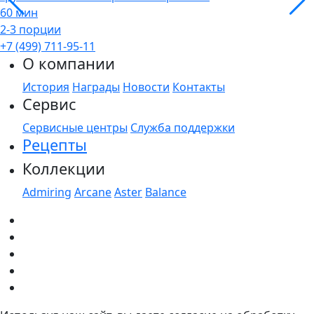
60 мин
2-3 порции
+7 (499) 711-95-11
О компании
История
Награды
Новости
Контакты
Сервис
Сервисные центры
Служба поддержки
Рецепты
Коллекции
Admiring
Arcane
Aster
Balance