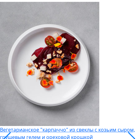
Вегетарианское "карпаччо" из свеклы с козьим сыром,
грушевым гелем и ореховой крошкой