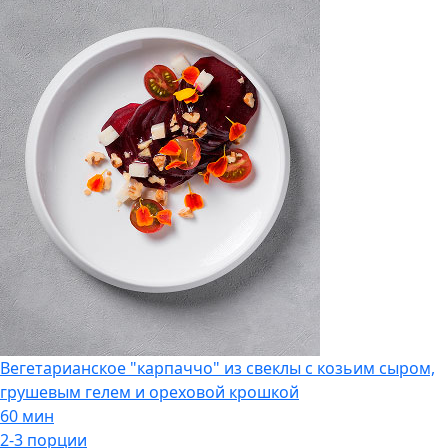
Вегетарианское "карпаччо" из свеклы с козьим сыром,
грушевым гелем и ореховой крошкой
60 мин
2-3 порции