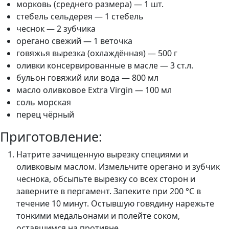
морковь (среднего размера) — 1 шт.
стебель сельдерея — 1 стебель
чеснок — 2 зубчика
орегано свежий — 1 веточка
говяжья вырезка (охлаждённая) — 500 г
оливки консервированные в масле — 3 ст.л.
бульон говяжий или вода — 800 мл
масло оливковое Extra Virgin — 100 мл
соль морская
перец чёрный
Приготовление:
Натрите зачищенную вырезку специями и
оливковым маслом. Измельчите орегано и зубчик
чеснока, обсыпьте вырезку со всех сторон и
заверните в пергамент. Запеките при 200 °С в
течение 10 минут. Остывшую говядину нарежьте
тонкими медальонами и полейте соком,
оставшимся на противне.