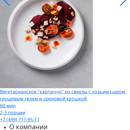
Вегетарианское "карпаччо" из свеклы с козьим сыром,
грушевым гелем и ореховой крошкой
60 мин
2-3 порции
+7 (499) 711-95-11
О компании