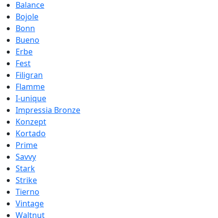
Balance
Bojole
Bonn
Bueno
Erbe
Fest
Filigran
Flamme
I-unique
Impressia Bronze
Konzept
Kortado
Prime
Savvy
Stark
Strike
Tierno
Vintage
Waltnut