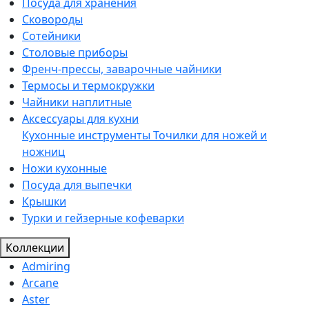
Посуда для хранения
Сковороды
Сотейники
Столовые приборы
Френч-прессы, заварочные чайники
Термосы и термокружки
Чайники наплитные
Аксессуары для кухни
Кухонные инструменты
Точилки для ножей и
ножниц
Ножи кухонные
Посуда для выпечки
Крышки
Турки и гейзерные кофеварки
Коллекции
Admiring
Arcane
Aster