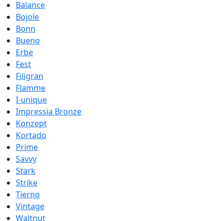
Balance
Bojole
Bonn
Bueno
Erbe
Fest
Filigran
Flamme
I-unique
Impressia Bronze
Konzept
Kortado
Prime
Savvy
Stark
Strike
Tierno
Vintage
Waltnut