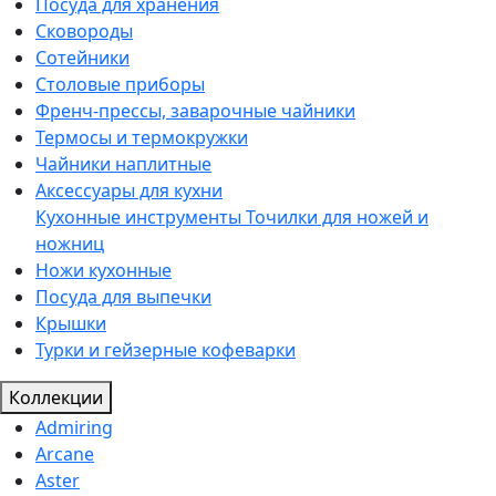
Посуда для хранения
Сковороды
Сотейники
Столовые приборы
Френч-прессы, заварочные чайники
Термосы и термокружки
Чайники наплитные
Аксессуары для кухни
Кухонные инструменты
Точилки для ножей и
ножниц
Ножи кухонные
Посуда для выпечки
Крышки
Турки и гейзерные кофеварки
Коллекции
Admiring
Arcane
Aster