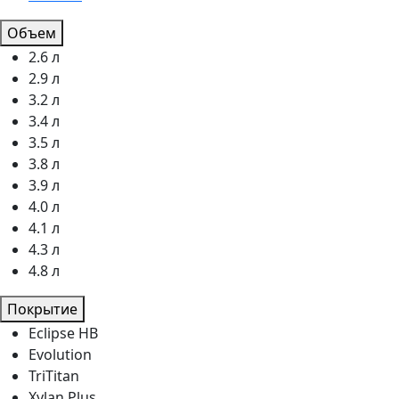
Объем
2.6 л
2.9 л
3.2 л
3.4 л
3.5 л
3.8 л
3.9 л
4.0 л
4.1 л
4.3 л
4.8 л
Покрытие
Eclipse HB
Evolution
TriTitan
Xylan Plus