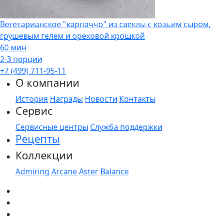
Вегетарианское "карпаччо" из свеклы с козьим сыром,
грушевым гелем и ореховой крошкой
60 мин
2-3 порции
+7 (499) 711-95-11
О компании
История
Награды
Новости
Контакты
Сервис
Сервисные центры
Служба поддержки
Рецепты
Коллекции
Admiring
Arcane
Aster
Balance